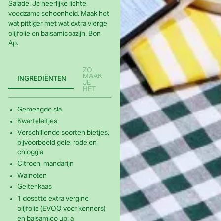
Salade. Je heerlijke lichte,
voedzame schoonheid. Maak het
wat pittiger met wat extra vierge
olijfolie en balsamicoazijn. Bon
Ap.
ZO
MAAK
INGREDIËNTEN
JE
HET
Gemengde sla
Kwarteleitjes
Verschillende soorten bietjes,
bijvoorbeeld gele, rode en
chioggia
Citroen, mandarijn
Walnoten
Geitenkaas
1
dosette extra vergine
olijfolie (EVOO voor kenners)
en balsamico
up: a