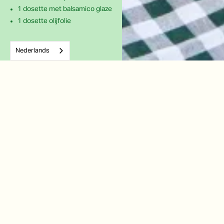
1
dosette met balsamico glaze
1 dosette olijfolie
Nederlands
Of probeer een van deze...
Zelfgemaakte pizza
Tomatensalade met
met basilicum crême
burrata en balsamico
glaze
Recept bekijken
Recept bekijken