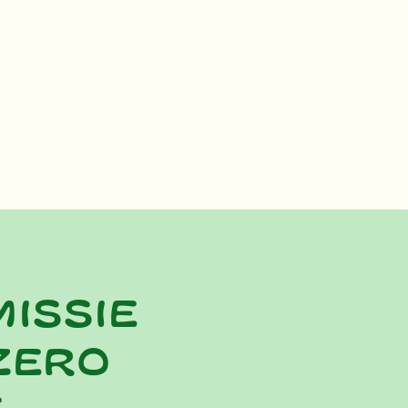
missie
zero