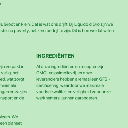
e
Groot en klein. Dat is wat ons drijft. Bij Liquido d'Oro zijn we
, no poverty, net zero bedrijf te zijn. Dit is hoe we dat willen
INGREDIËNTEN
jn verpakt in
Al onze ingrediënten en recepten zijn
veilig, het
GMO- en palmolievrij, en onze
ed, wat zorgt
leveranciers hebben allemaal een GFSI-
 minimale
certificering, waardoor we maximale
ingen en zakjes
voedselkwaliteit en veiligheid voor onze
ransport en de
werknemers kunnen garanderen.
obleem. We
een planeet