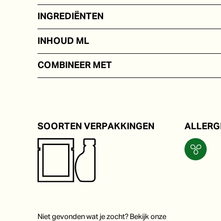
INGREDIËNTEN
Sesamolie
INHOUD ML
In portieverpakkingen van 5 tot 250 ml
COMBINEER MET
Pokebowl, noedels en oosterse roerbakgerechten.
SOORTEN VERPAKKINGEN
ALLERG
Niet gevonden wat je zocht? Bekijk onze