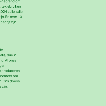
 op gebrand om
 te gebruiken
2024 zullen alle
jn. En over 10
bedrijf zijn.
de
lië, drie in
nd. Al onze
igen
e produceren
 afnemers om
n. Ons doel is
zijn.