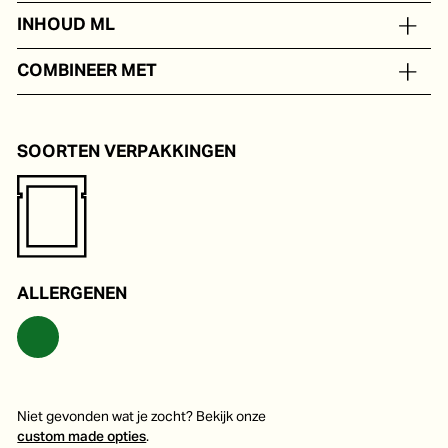
Water, rode peper, siroop
INHOUD ML
In portieverpakkingen van 5 tot 250 ml
COMBINEER MET
Noedels, gebakken rijst, veganistische gerechten of in een
marinade.
SOORTEN VERPAKKINGEN
ALLERGENEN
Niet gevonden wat je zocht? Bekijk onze
custom made opties
.