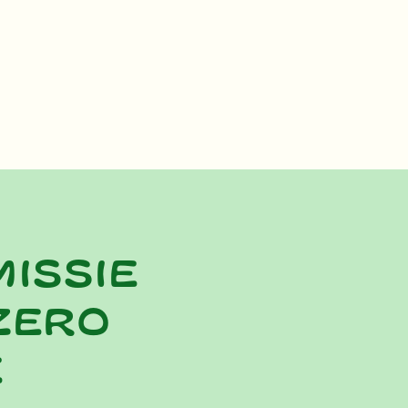
missie
zero
e