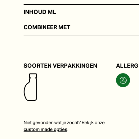
Rode wijnazijn
INHOUD ML
In portieverpakkingen van 5 tot 250 ml
COMBINEER MET
Als smaakmaker voor warme en koude gerechten.
SOORTEN VERPAKKINGEN
ALLERG
Niet gevonden wat je zocht? Bekijk onze
custom made opties
.