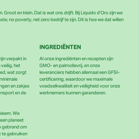
Groot en klein. Dat is wat ons drijft. Bij Liquido d'Oro zijn we
, no poverty, net zero bedrijf te zijn. Dit is hoe we dat willen
INGREDIËNTEN
jn verpakt in
Al onze ingrediënten en recepten zijn
veilig, het
GMO- en palmolievrij, en onze
ed, wat zorgt
leveranciers hebben allemaal een GFSI-
 minimale
certificering, waardoor we maximale
ingen en zakjes
voedselkwaliteit en veiligheid voor onze
ransport en de
werknemers kunnen garanderen.
obleem. We
een planeet
 op gebrand om
 te gebruiken