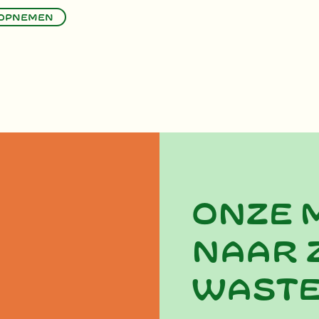
 opnemen
Onze 
naar 
wast