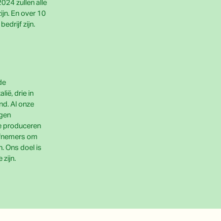
2024 zullen alle
jn. En over 10
bedrijf zijn.
de
lië, drie in
nd. Al onze
igen
e produceren
 afnemers om
n. Ons doel is
zijn.