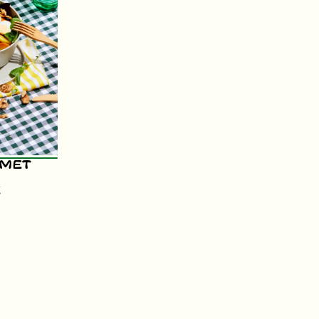
 met
e