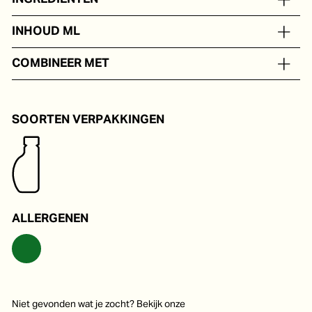
Balsamico azijn uit Modena, gekookte druivenmost.
INHOUD ML
In portieverpakkingen van 8 tot 24 ml
COMBINEER MET
Heerlijk op een salade, fruit, pasta of soep.
SOORTEN VERPAKKINGEN
ALLERGENEN
Niet gevonden wat je zocht? Bekijk onze